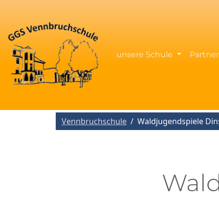
unsere Schule
Partne
Vennbruchschule
Waldjugendspiele Din
Wald