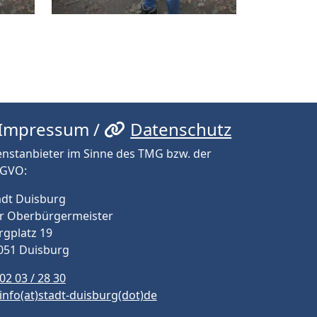
 Impressum /
Datenschutz
enstanbieter im Sinne des TMG bzw. der
GVO:
adt Duisburg
r Oberbürgermeister
rgplatz 19
051 Duisburg
02 03 / 28 30
info(at)stadt-duisburg(dot)de