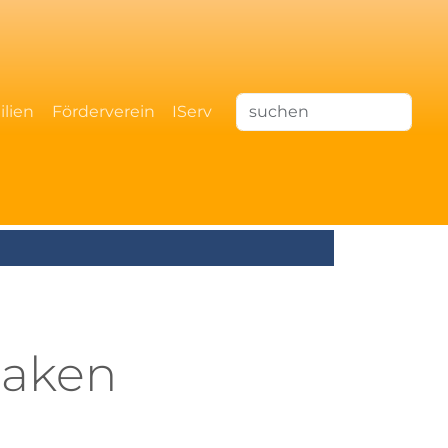
ilien
Förderverein
IServ
laken