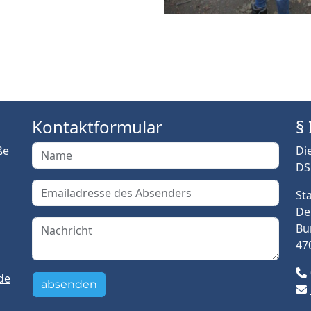
Kontaktformular
§
ße
Di
DS
St
De
Bu
47
de
absenden