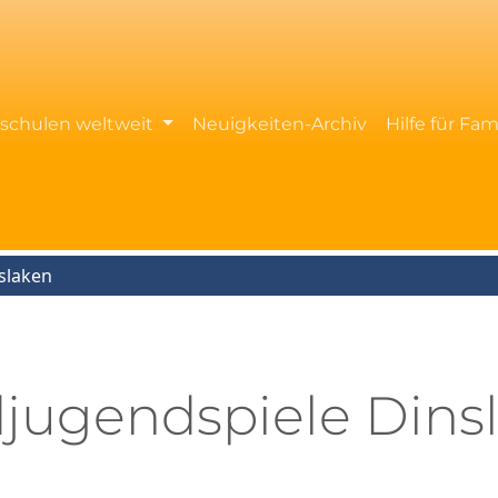
rschulen weltweit
Neuigkeiten-Archiv
Hilfe für Fam
slaken
jugendspiele Dins