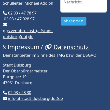
Schulleiter: Michael Adolph
02 03 / 47 78 97
02 03 / 47 928 97
absenden
ggs.vennbruchstr(at)stadt-
duisburg(dot)de
§ Impressum /
Datenschutz
Dienstanbieter im Sinne des TMG bzw. der DSGVO:
Stadt Duisburg
Der Oberbürgermeister
Burgplatz 19
47051 Duisburg
02 03 / 28 30
info(at)stadt-duisburg(dot)de