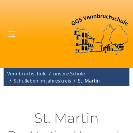
Vennbruchschule
unsere Schule
Schulleben im Jahreskreis
St. Martin
St. Martin