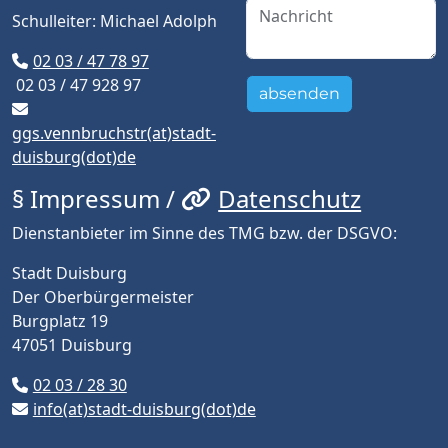
Schulleiter: Michael Adolph
02 03 / 47 78 97
02 03 / 47 928 97
absenden
ggs.vennbruchstr(at)stadt-
duisburg(dot)de
§ Impressum /
Datenschutz
Dienstanbieter im Sinne des TMG bzw. der DSGVO:
Stadt Duisburg
Der Oberbürgermeister
Burgplatz 19
47051 Duisburg
02 03 / 28 30
info(at)stadt-duisburg(dot)de