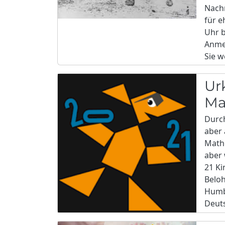
Nach
für e
Uhr 
Anme
Sie w
Ur
Ma
Durc
aber 
Math
aber 
21 Ki
Beloh
Humbo
Deuts