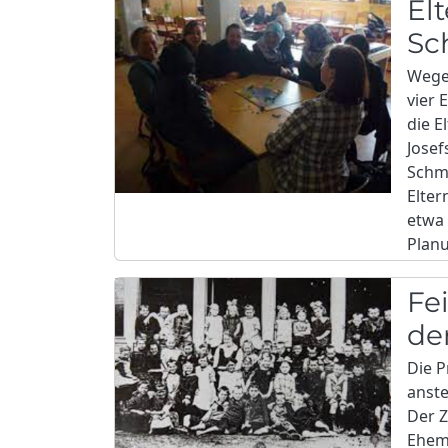
El
Sc
Wege
vier 
die E
Josef
Schmi
Elter
etwa 
Plan
Fe
de
Die P
anste
Der Z
Ehema