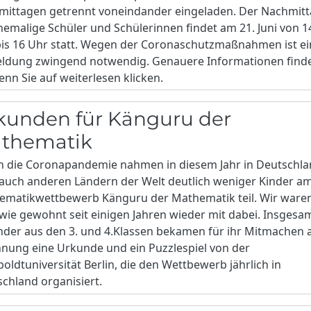
mittagen getrennt voneindander eingeladen. Der Nachmit
hemalige Schüler und Schülerinnen findet am 21. Juni von 1
bis 16 Uhr statt. Wegen der Coronaschutzmaßnahmen ist e
ldung zwingend notwendig. Genauere Informationen find
enn Sie auf weiterlesen klicken.
kunden für Känguru der
thematik
h die Coronapandemie nahmen in diesem Jahr in Deutschl
auch anderen Ländern der Welt deutlich weniger Kinder a
ematikwettbewerb Känguru der Mathematik teil. Wir ware
wie gewohnt seit einigen Jahren wieder mit dabei. Insgesa
nder aus den 3. und 4.Klassen bekamen für ihr Mitmachen a
nung eine Urkunde und ein Puzzlespiel von der
ldtuniversität Berlin, die den Wettbewerb jährlich in
chland organisiert.