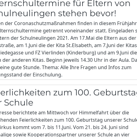
ternschultermine für Eltern von
hulneulingen stehen bevor!
n der Coronaschutzmaßnahmen finden in diesem Frühjah
Elternschultermine getrennt voneinander statt. Eingeladen 
ltern der Schulneulingen 2021. Am 17.Mai die Eltern aus der
straße, am 1.Juni die der Kita St.Elsabeth, am 7.Juni der Kita
edegasse und FZ Vierlinden (Kinderburg) und am 9.Juni di
n der anderen Kitas. Beginn jeweils 14.30 Uhr in der Aula. D
eine gute Stunde. Thema: Alle Ihre Fragen und Infos zum
ungsstand der Einschulung.
ierlichkeiten zum 100. Geburtst
r Schule
resse berichtete am Mittwoch vor Himmelfahrt über die
henden Feierlichkeiten zum 100. Geburtstag unserer Schul
irkus kommt vom 7. bis 11.Juni. Vom 21. bis 24. Juni sind
lige sowie Kooperationspartner unserer Schule an vier