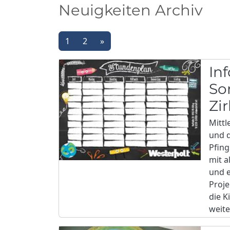
Neuigkeiten Archiv
1
2
»
In
So
Zi
Mittl
und d
Pfing
mit a
und e
Proje
die K
weite