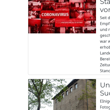
St
vo
Seit 
Empf
und n
gesch
war 
erhob
Land
Berei
Zeitu
Stand
Un
Su
EInig
Fotog