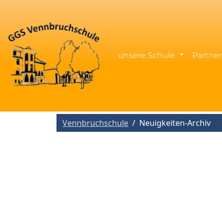
unsere Schule
Partne
Vennbruchschule
Neuigkeiten-Archiv