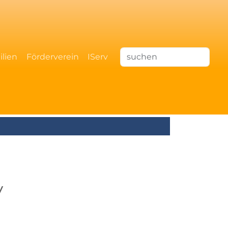
ilien
Förderverein
IServ
v