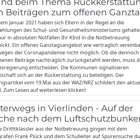
and beim Thema Rückkerstattu
n Beiträgen zum offenen Ganzt
dem Januar 2021 haben sich Eltern in der Regel an die
ehlungen des Schul- und Gesundheitsministeriums gehalt
ur in absoluten Notfällen Ihr KInd in die Notbetreuung
ickt. Ein offenes Ganztagsangebot wie vertraglich vereinba
wegen der Coronapandemie nicht möglich. Ob die dennoch
enen Beiträge nachträglich zurückgezahlt werden, muss d
esregierung entscheiden. Die Kommunen signalisieren
tschaft sich an der Rückerstattung zu beteiligen. Der
ngsartikel vom 19.Mai aus der WAZ/NRZ schildert den aktue
. Zum Lesen auf weiterlesen klicken!
terwegs in Vierlinden - Auf der
che nach dem Luftschutzbunke
e Dritttklässler aus der Notbetreuung gingen mit dem
rafen Frank Plück und dem Schulleiter auf Spurensuche d