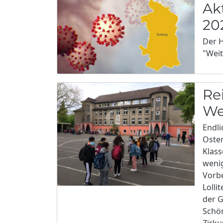
Ak
20
Der H
"Weit
Re
We
Endli
Oster
Klass
wenig
Vorbe
Lolli
der G
Schön
Zirku