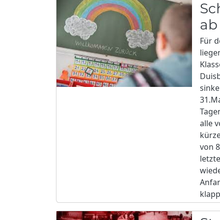
Sc
ab
Für d
liege
Klass
Duisb
sinke
31.Ma
Tagen
alle 
kürze
von 8
letzt
wiede
Anfa
klapp