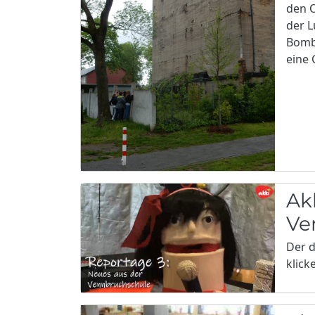
den O
der L
Bomb
eine 
Ak
Ve
Der d
klick